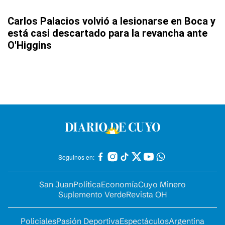
Carlos Palacios volvió a lesionarse en Boca y
está casi descartado para la revancha ante
O'Higgins
Seguinos en:
San Juan
Política
Economía
Cuyo Minero
Suplemento Verde
Revista OH
Policiales
Pasión Deportiva
Espectáculos
Argentina