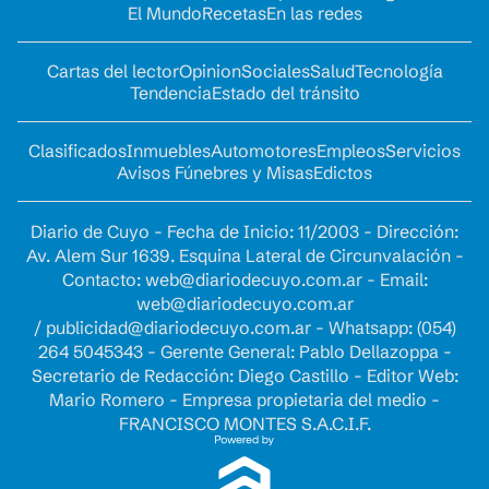
El Mundo
Recetas
En las redes
Cartas del lector
Opinion
Sociales
Salud
Tecnología
Tendencia
Estado del tránsito
Clasificados
Inmuebles
Automotores
Empleos
Servicios
Avisos Fúnebres y Misas
Edictos
Diario de Cuyo - Fecha de Inicio: 11/2003 - Dirección:
Av. Alem Sur 1639. Esquina Lateral de Circunvalación -
Contacto:
web@diariodecuyo.com.ar
- Email:
web@diariodecuyo.com.ar
/
publicidad@diariodecuyo.com.ar
-
Whatsapp: (054)
264 5045343 - Gerente General: Pablo Dellazoppa -
Secretario de Redacción: Diego Castillo - Editor Web:
Mario Romero - Empresa propietaria del medio -
FRANCISCO MONTES S.A.C.I.F.