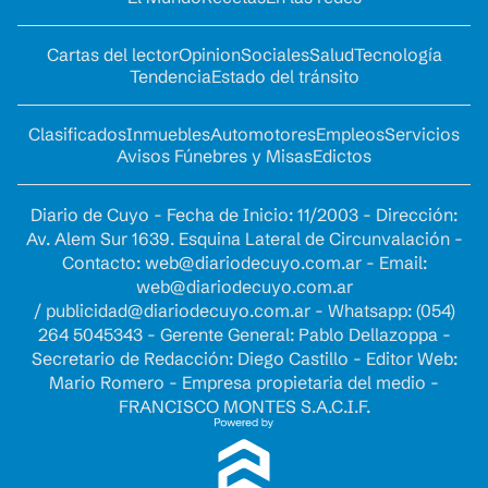
Cartas del lector
Opinion
Sociales
Salud
Tecnología
Tendencia
Estado del tránsito
Clasificados
Inmuebles
Automotores
Empleos
Servicios
Avisos Fúnebres y Misas
Edictos
Diario de Cuyo - Fecha de Inicio: 11/2003 - Dirección:
Av. Alem Sur 1639. Esquina Lateral de Circunvalación -
Contacto:
web@diariodecuyo.com.ar
- Email:
web@diariodecuyo.com.ar
/
publicidad@diariodecuyo.com.ar
-
Whatsapp: (054)
264 5045343 - Gerente General: Pablo Dellazoppa -
Secretario de Redacción: Diego Castillo - Editor Web:
Mario Romero - Empresa propietaria del medio -
FRANCISCO MONTES S.A.C.I.F.