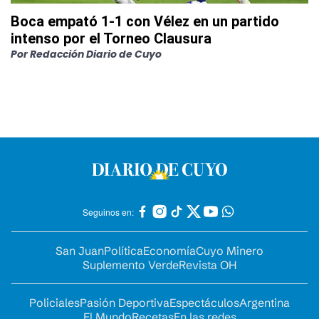
Boca empató 1-1 con Vélez en un partido
intenso por el Torneo Clausura
Por
Redacción Diario de Cuyo
Seguinos en:
San Juan
Política
Economía
Cuyo Minero
Suplemento Verde
Revista OH
Policiales
Pasión Deportiva
Espectáculos
Argentina
El Mundo
Recetas
En las redes