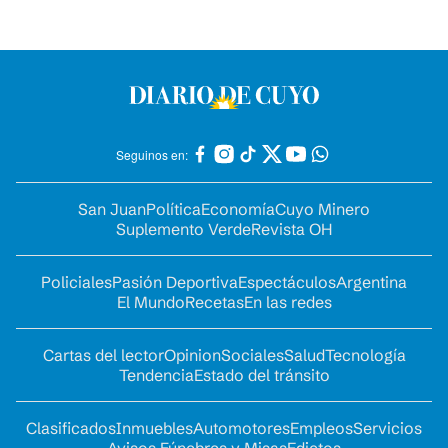
Seguinos en:
San Juan
Política
Economía
Cuyo Minero
Suplemento Verde
Revista OH
Policiales
Pasión Deportiva
Espectáculos
Argentina
El Mundo
Recetas
En las redes
Cartas del lector
Opinion
Sociales
Salud
Tecnología
Tendencia
Estado del tránsito
Clasificados
Inmuebles
Automotores
Empleos
Servicios