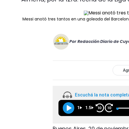
Messi anotó tres tantos en una goleada del Barcelo
Por
Redacción Diario de Cuy
Agr
Escuchá la nota complet
1
1.5
10
10
Buenos Aires, 20 de noviembre