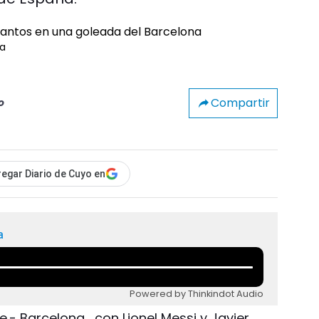
na
Compartir
o
egar Diario de Cuyo en
a
Powered by Thinkindot Audio
.- Barcelona , con Lionel Messi y Javier