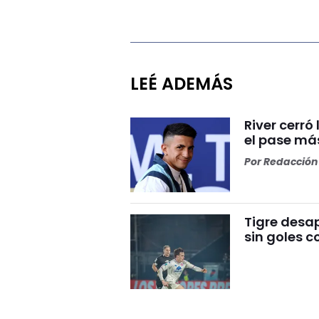
LEÉ ADEMÁS
River cerr
el pase más
Por
Redacción 
Tigre desa
sin goles c