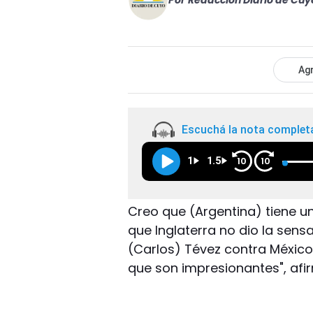
Por
Redacción Diario de Cuy
Agr
Escuchá la nota complet
1
1.5
10
10
Creo que (Argentina) tiene u
que Inglaterra no dio la sens
(Carlos) Tévez contra México
que son impresionantes", afi