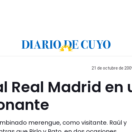
21 de octubre de 2009
al Real Madrid en 
onante
 combinado merengue, como visitante. Raúl y
tras que Pirlo y Pato, en dos ocasiones,