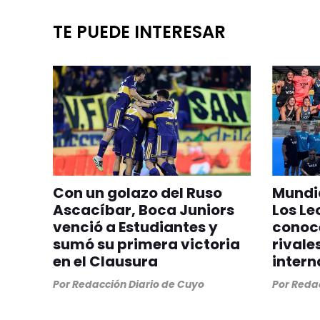
TE PUEDE INTERESAR
Con un golazo del Ruso
Mundia
Ascacíbar, Boca Juniors
Los Le
venció a Estudiantes y
conoc
sumó su primera victoria
rivale
en el Clausura
intern
Por
Redacción Diario de Cuyo
Por
Redac