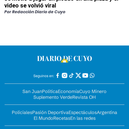
video se volvió viral
Por
Redacción Diario de Cuyo
Seguinos en:
San Juan
Política
Economía
Cuyo Minero
Suplemento Verde
Revista OH
Policiales
Pasión Deportiva
Espectáculos
Argentina
El Mundo
Recetas
En las redes