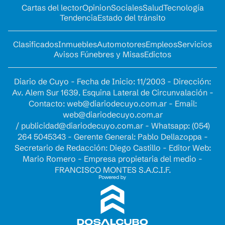
Cartas del lector
Opinion
Sociales
Salud
Tecnología
Tendencia
Estado del tránsito
Clasificados
Inmuebles
Automotores
Empleos
Servicios
Avisos Fúnebres y Misas
Edictos
Diario de Cuyo - Fecha de Inicio: 11/2003 - Dirección:
Av. Alem Sur 1639. Esquina Lateral de Circunvalación -
Contacto:
web@diariodecuyo.com.ar
- Email:
web@diariodecuyo.com.ar
/
publicidad@diariodecuyo.com.ar
-
Whatsapp: (054)
264 5045343 - Gerente General: Pablo Dellazoppa -
Secretario de Redacción: Diego Castillo - Editor Web:
Mario Romero - Empresa propietaria del medio -
FRANCISCO MONTES S.A.C.I.F.