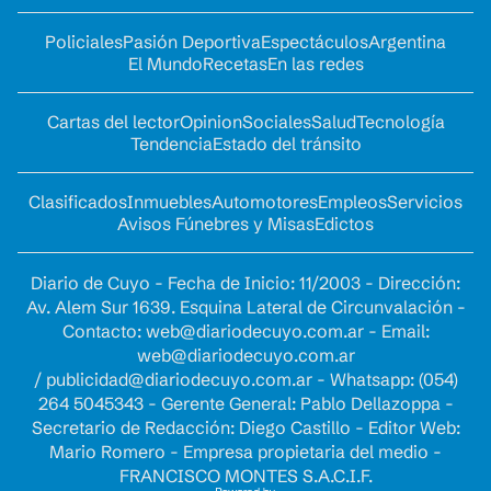
Policiales
Pasión Deportiva
Espectáculos
Argentina
El Mundo
Recetas
En las redes
Cartas del lector
Opinion
Sociales
Salud
Tecnología
Tendencia
Estado del tránsito
Clasificados
Inmuebles
Automotores
Empleos
Servicios
Avisos Fúnebres y Misas
Edictos
Diario de Cuyo - Fecha de Inicio: 11/2003 - Dirección:
Av. Alem Sur 1639. Esquina Lateral de Circunvalación -
Contacto:
web@diariodecuyo.com.ar
- Email:
web@diariodecuyo.com.ar
/
publicidad@diariodecuyo.com.ar
-
Whatsapp: (054)
264 5045343 - Gerente General: Pablo Dellazoppa -
Secretario de Redacción: Diego Castillo - Editor Web:
Mario Romero - Empresa propietaria del medio -
FRANCISCO MONTES S.A.C.I.F.