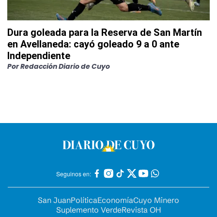
Dura goleada para la Reserva de San Martín
en Avellaneda: cayó goleado 9 a 0 ante
Independiente
Por
Redacción Diario de Cuyo
Seguinos en:
San Juan
Política
Economía
Cuyo Minero
Suplemento Verde
Revista OH