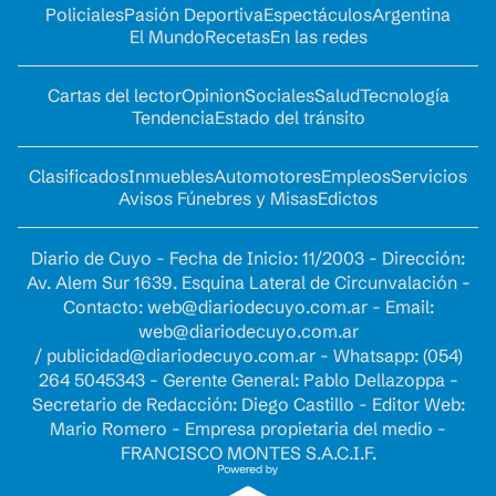
Policiales
Pasión Deportiva
Espectáculos
Argentina
El Mundo
Recetas
En las redes
Cartas del lector
Opinion
Sociales
Salud
Tecnología
Tendencia
Estado del tránsito
Clasificados
Inmuebles
Automotores
Empleos
Servicios
Avisos Fúnebres y Misas
Edictos
Diario de Cuyo - Fecha de Inicio: 11/2003 - Dirección:
Av. Alem Sur 1639. Esquina Lateral de Circunvalación -
Contacto:
web@diariodecuyo.com.ar
- Email:
web@diariodecuyo.com.ar
/
publicidad@diariodecuyo.com.ar
-
Whatsapp: (054)
264 5045343 - Gerente General: Pablo Dellazoppa -
Secretario de Redacción: Diego Castillo - Editor Web:
Mario Romero - Empresa propietaria del medio -
FRANCISCO MONTES S.A.C.I.F.