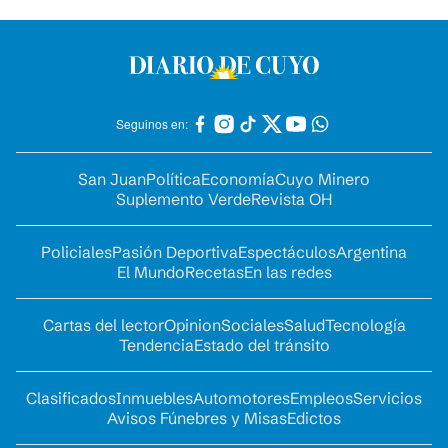
Seguinos en:
San Juan
Política
Economía
Cuyo Minero
Suplemento Verde
Revista OH
Policiales
Pasión Deportiva
Espectáculos
Argentina
El Mundo
Recetas
En las redes
Cartas del lector
Opinion
Sociales
Salud
Tecnología
Tendencia
Estado del tránsito
Clasificados
Inmuebles
Automotores
Empleos
Servicios
Avisos Fúnebres y Misas
Edictos