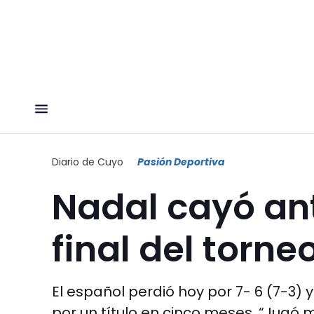
Diario de Cuyo
Pasión Deportiva
Nadal cayó an
final del torn
El español perdió hoy por 7- 6 (7-3) y
por un título en cinco meses. “Jugó m