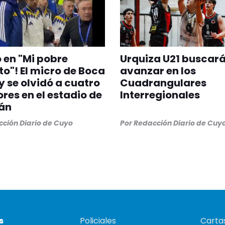
en "Mi pobre
Urquiza U21 buscar
to"! El micro de Boca
avanzar en los
 y se olvidó a cuatro
Cuadrangulares
res en el estadio de
Interregionales
án
ción Diario de Cuyo
Por
Redacción Diario de Cuy
s
Policiales
Cartas