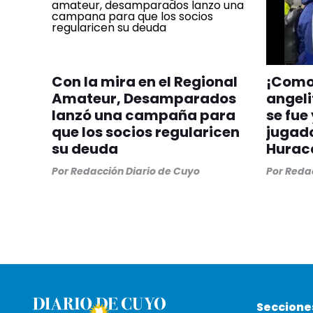
Con la mira en el Regional
¡Como 
Amateur, Desamparados
angeli
lanzó una campaña para
se fue
que los socios regularicen
jugado
su deuda
Hurac
Por
Redacción Diario de Cuyo
Por
Redac
Seccione