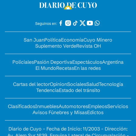
Seguinos en:
San Juan
Política
Economía
Cuyo Minero
Suplemento Verde
Revista OH
Policiales
Pasión Deportiva
Espectáculos
Argentina
El Mundo
Recetas
En las redes
Cartas del lector
Opinion
Sociales
Salud
Tecnología
Tendencia
Estado del tránsito
Clasificados
Inmuebles
Automotores
Empleos
Servicios
Avisos Fúnebres y Misas
Edictos
Diario de Cuyo - Fecha de Inicio: 11/2003 - Dirección:
Av. Alem Sur 1639. Esquina Lateral de Circunvalación -