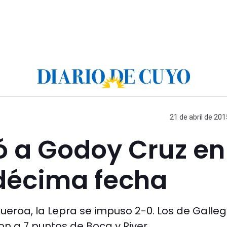
21 de abril de 201
ó a Godoy Cruz en
a décima fecha
ueroa, la Lepra se impuso 2-0. Los de Galle
n a 7 puntos de Boca y River.