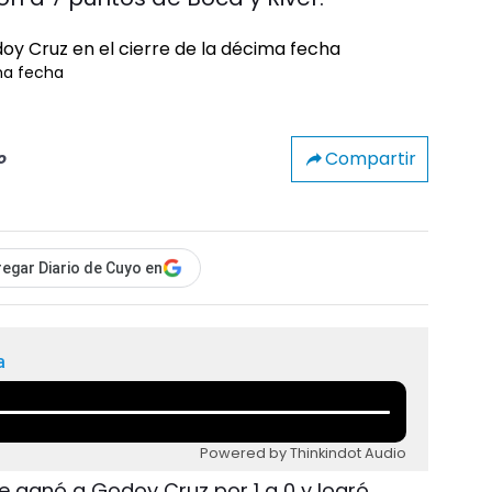
ima fecha
Compartir
o
egar Diario de Cuyo en
a
Powered by Thinkindot Audio
s le ganó a Godoy Cruz por 1 a 0 y logró