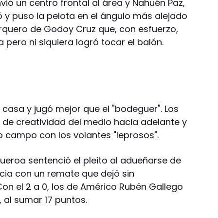
vió un centro frontal al área y Nahuén Paz,
y puso la pelota en el ángulo más alejado
rquero de Godoy Cruz que, con esfuerzo,
a pero ni siquiera logró tocar el balón.
 casa y jugó mejor que el "bodeguer". Los
a de creatividad del medio hacia adelante y
o campo con los volantes "leprosos".
ueroa sentenció el pleito al adueñarse de
encia con un remate que dejó sin
Con el 2 a 0, los de Américo Rubén Gallego
, al sumar 17 puntos.