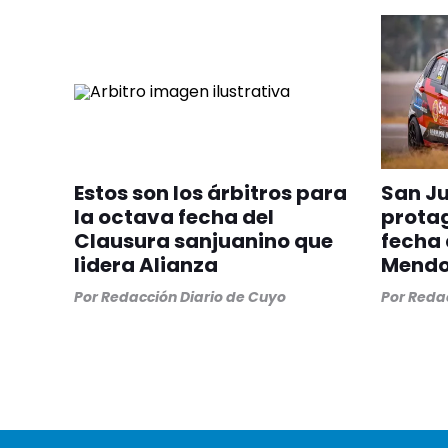
Estos son los árbitros para
San J
la octava fecha del
protag
Clausura sanjuanino que
fecha 
lidera Alianza
Mend
Por
Redacción Diario de Cuyo
Por
Redac