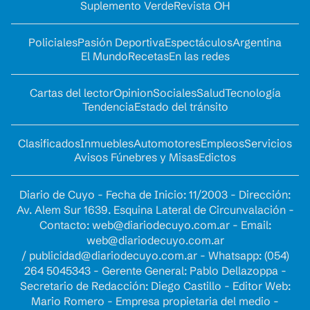
Suplemento Verde
Revista OH
Policiales
Pasión Deportiva
Espectáculos
Argentina
El Mundo
Recetas
En las redes
Cartas del lector
Opinion
Sociales
Salud
Tecnología
Tendencia
Estado del tránsito
Clasificados
Inmuebles
Automotores
Empleos
Servicios
Avisos Fúnebres y Misas
Edictos
Diario de Cuyo - Fecha de Inicio: 11/2003 - Dirección:
Av. Alem Sur 1639. Esquina Lateral de Circunvalación -
Contacto:
web@diariodecuyo.com.ar
- Email:
web@diariodecuyo.com.ar
/
publicidad@diariodecuyo.com.ar
-
Whatsapp: (054)
264 5045343 - Gerente General: Pablo Dellazoppa -
Secretario de Redacción: Diego Castillo - Editor Web:
Mario Romero - Empresa propietaria del medio -