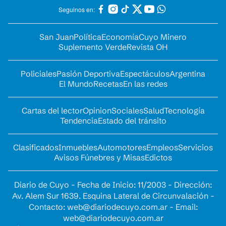
Seguinos en:
San Juan
Política
Economía
Cuyo Minero
Suplemento Verde
Revista OH
Policiales
Pasión Deportiva
Espectáculos
Argentina
El Mundo
Recetas
En las redes
Cartas del lector
Opinion
Sociales
Salud
Tecnología
Tendencia
Estado del tránsito
Clasificados
Inmuebles
Automotores
Empleos
Servicios
Avisos Fúnebres y Misas
Edictos
Diario de Cuyo - Fecha de Inicio: 11/2003 - Dirección:
Av. Alem Sur 1639. Esquina Lateral de Circunvalación -
Contacto:
web@diariodecuyo.com.ar
- Email:
web@diariodecuyo.com.ar