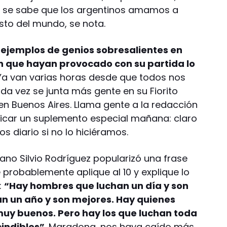
 y se sabe que los argentinos amamos a
sto del mundo, se nota.
ejemplos de genios sobresalientes en
ón que hayan provocado con su partida lo
Ya van varias horas desde que todos nos
a vez se junta más gente en su Fiorito
, en Buenos Aires. Llama gente a la redacción
icar un suplemento especial mañana: claro
s diario si no lo hiciéramos.
ano Silvio Rodríguez popularizó una frase
 probablemente aplique al 10 y explique lo
:
“Hay hombres que luchan un día y son
an un año y son mejores. Hay quienes
uy buenos. Pero hay los que luchan toda
cindibles”
. Maradona, nos haya caído más