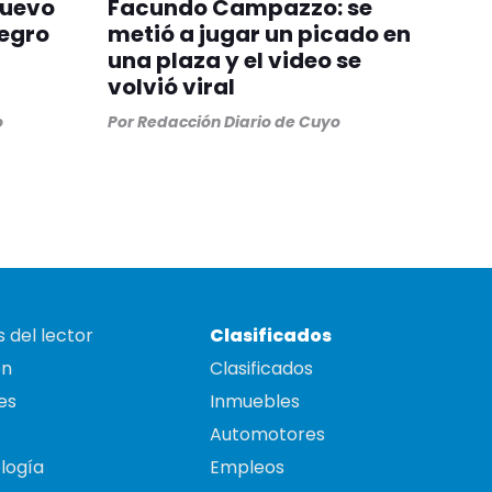
nuevo
Facundo Campazzo: se
egro
metió a jugar un picado en
una plaza y el video se
volvió viral
o
Por
Redacción Diario de Cuyo
 del lector
Clasificados
on
Clasificados
es
Inmuebles
Automotores
logía
Empleos