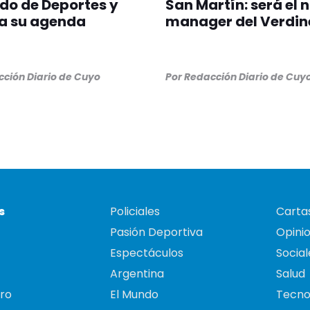
do de Deportes y
San Martín: será el 
a su agenda
manager del Verdin
ción Diario de Cuyo
Por
Redacción Diario de Cuy
s
Policiales
Cartas
Pasión Deportiva
Opini
Espectáculos
Social
Argentina
Salud
ro
El Mundo
Tecno