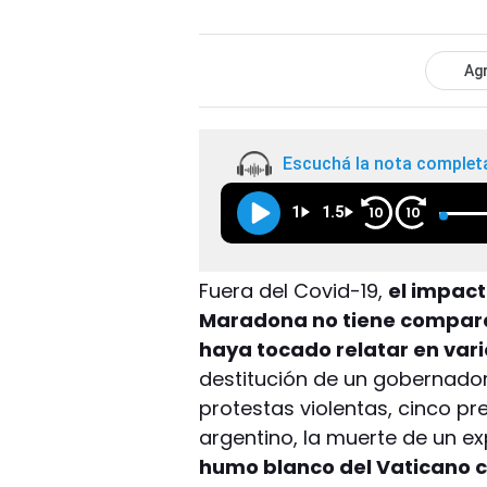
Agr
Escuchá la nota complet
1
1.5
10
10
Fuera del Covid-19,
el impact
Maradona no tiene compara
haya tocado relatar en vari
destitución de un gobernador 
protestas violentas, cinco p
argentino, la muerte de un e
humo blanco del Vaticano c