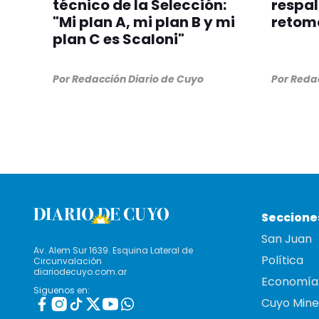
técnico de la Selección:
respal
"Mi plan A, mi plan B y mi
retom
plan C es Scaloni"
Por
Redacción Diario de Cuyo
Por
Redac
Seccione
San Juan
Av. Alem Sur 1639. Esquina Lateral de
Política
Circunvalación
diariodecuyo.com.ar
Economía
Siguenos en:
Cuyo Mine