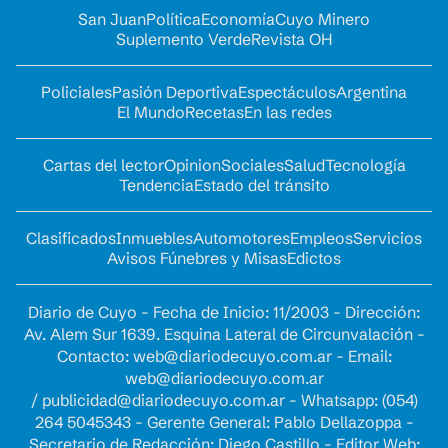
San Juan
Política
Economía
Cuyo Minero
Suplemento Verde
Revista OH
Policiales
Pasión Deportiva
Espectáculos
Argentina
El Mundo
Recetas
En las redes
Cartas del lector
Opinion
Sociales
Salud
Tecnología
Tendencia
Estado del tránsito
Clasificados
Inmuebles
Automotores
Empleos
Servicios
Avisos Fúnebres y Misas
Edictos
Diario de Cuyo - Fecha de Inicio: 11/2003 - Dirección:
Av. Alem Sur 1639. Esquina Lateral de Circunvalación -
Contacto:
web@diariodecuyo.com.ar
- Email:
web@diariodecuyo.com.ar
/
publicidad@diariodecuyo.com.ar
-
Whatsapp: (054)
264 5045343 - Gerente General: Pablo Dellazoppa -
Secretario de Redacción: Diego Castillo - Editor Web: