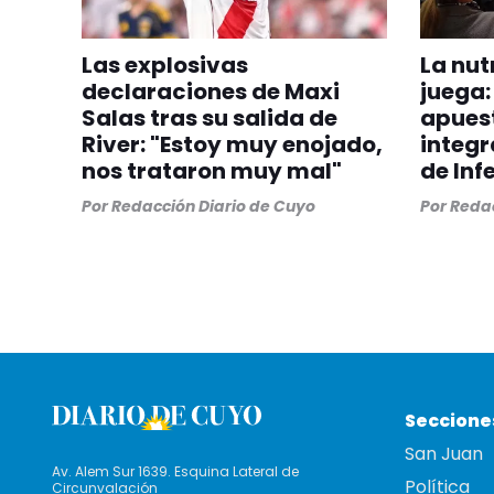
Las explosivas
La nut
declaraciones de Maxi
juega
Salas tras su salida de
apuest
River: "Estoy muy enojado,
integr
nos trataron muy mal"
de Inf
Por
Redacción Diario de Cuyo
Por
Redac
Seccione
San Juan
Av. Alem Sur 1639. Esquina Lateral de
Política
Circunvalación