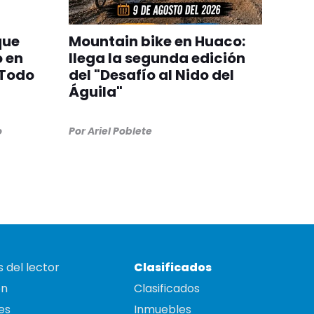
que
Mountain bike en Huaco:
 en
llega la segunda edición
"Todo
del "Desafío al Nido del
Águila"
o
Por
Ariel Poblete
 del lector
Clasificados
on
Clasificados
es
Inmuebles