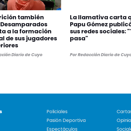
rición también
La llamativa carta 
: Desamparados
Papu Gómez publicó
a a la formación
sus redes sociales: 
al de sus jugadores
pasa"
eriores
ción Diario de Cuyo
Por
Redacción Diario de Cuy
s
Policiales
Cartas
Pasión Deportiva
Opini
Espectáculos
Social