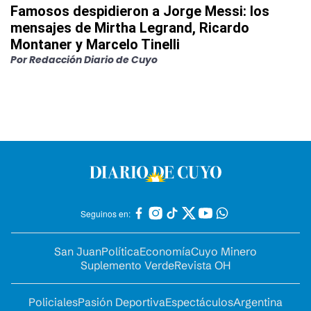
Famosos despidieron a Jorge Messi: los
mensajes de Mirtha Legrand, Ricardo
Montaner y Marcelo Tinelli
Por
Redacción Diario de Cuyo
Seguinos en:
San Juan
Política
Economía
Cuyo Minero
Suplemento Verde
Revista OH
Policiales
Pasión Deportiva
Espectáculos
Argentina