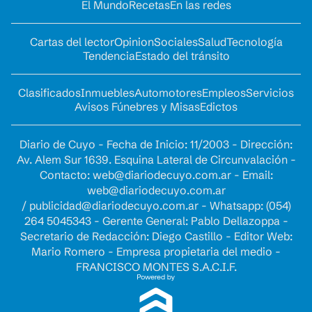
El Mundo
Recetas
En las redes
Cartas del lector
Opinion
Sociales
Salud
Tecnología
Tendencia
Estado del tránsito
Clasificados
Inmuebles
Automotores
Empleos
Servicios
Avisos Fúnebres y Misas
Edictos
Diario de Cuyo - Fecha de Inicio: 11/2003 - Dirección:
Av. Alem Sur 1639. Esquina Lateral de Circunvalación -
Contacto:
web@diariodecuyo.com.ar
- Email:
web@diariodecuyo.com.ar
/
publicidad@diariodecuyo.com.ar
-
Whatsapp: (054)
264 5045343 - Gerente General: Pablo Dellazoppa -
Secretario de Redacción: Diego Castillo - Editor Web:
Mario Romero - Empresa propietaria del medio -
FRANCISCO MONTES S.A.C.I.F.