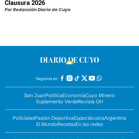
Clausura 2026
Por
Redacción Diario de Cuyo
Seguinos en:
San Juan
Política
Economía
Cuyo Minero
Suplemento Verde
Revista OH
Policiales
Pasión Deportiva
Espectáculos
Argentina
El Mundo
Recetas
En las redes