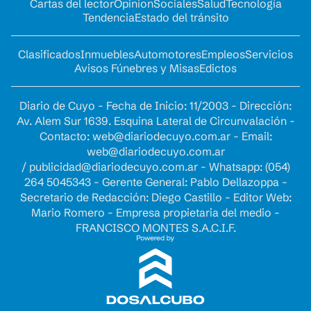
Cartas del lector
Opinion
Sociales
Salud
Tecnología
Tendencia
Estado del tránsito
Clasificados
Inmuebles
Automotores
Empleos
Servicios
Avisos Fúnebres y Misas
Edictos
Diario de Cuyo - Fecha de Inicio: 11/2003 - Dirección:
Av. Alem Sur 1639. Esquina Lateral de Circunvalación -
Contacto:
web@diariodecuyo.com.ar
- Email:
web@diariodecuyo.com.ar
/
publicidad@diariodecuyo.com.ar
-
Whatsapp: (054)
264 5045343 - Gerente General: Pablo Dellazoppa -
Secretario de Redacción: Diego Castillo - Editor Web:
Mario Romero - Empresa propietaria del medio -
FRANCISCO MONTES S.A.C.I.F.