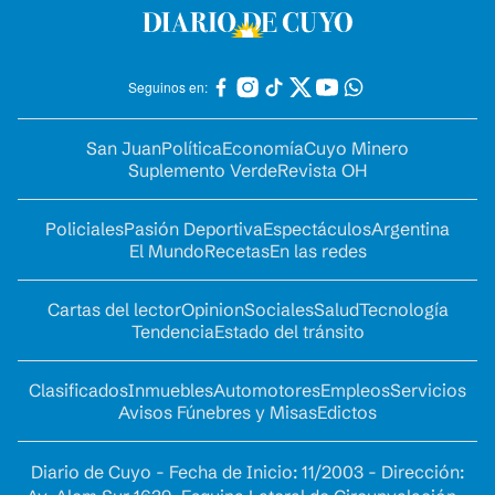
Seguinos en:
San Juan
Política
Economía
Cuyo Minero
Suplemento Verde
Revista OH
Policiales
Pasión Deportiva
Espectáculos
Argentina
El Mundo
Recetas
En las redes
Cartas del lector
Opinion
Sociales
Salud
Tecnología
Tendencia
Estado del tránsito
Clasificados
Inmuebles
Automotores
Empleos
Servicios
Avisos Fúnebres y Misas
Edictos
Diario de Cuyo - Fecha de Inicio: 11/2003 - Dirección: