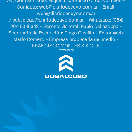
Av. Alem Sur 1639. Esquina Lateral de Circunvalación -
Contacto:
web@diariodecuyo.com.ar
- Email:
web@diariodecuyo.com.ar
/
publicidad@diariodecuyo.com.ar
-
Whatsapp: (054)
264 5045343 - Gerente General: Pablo Dellazoppa -
Secretario de Redacción: Diego Castillo - Editor Web:
Mario Romero - Empresa propietaria del medio -
FRANCISCO MONTES S.A.C.I.F.