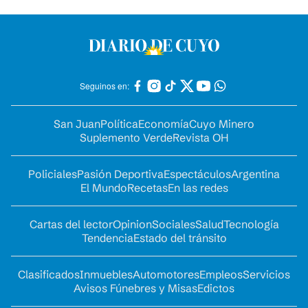
Seguinos en:
San Juan
Política
Economía
Cuyo Minero
Suplemento Verde
Revista OH
Policiales
Pasión Deportiva
Espectáculos
Argentina
El Mundo
Recetas
En las redes
Cartas del lector
Opinion
Sociales
Salud
Tecnología
Tendencia
Estado del tránsito
Clasificados
Inmuebles
Automotores
Empleos
Servicios
Avisos Fúnebres y Misas
Edictos