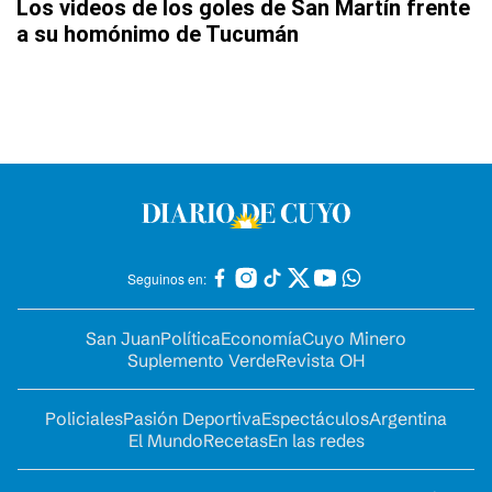
Los videos de los goles de San Martín frente
a su homónimo de Tucumán
Seguinos en:
San Juan
Política
Economía
Cuyo Minero
Suplemento Verde
Revista OH
Policiales
Pasión Deportiva
Espectáculos
Argentina
El Mundo
Recetas
En las redes