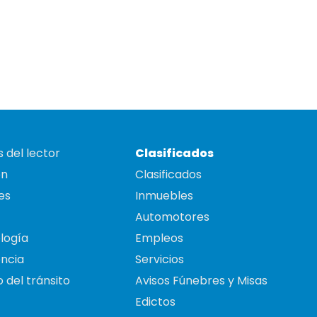
 del lector
Clasificados
on
Clasificados
es
Inmuebles
Automotores
logía
Empleos
ncia
Servicios
 del tránsito
Avisos Fúnebres y Misas
Edictos