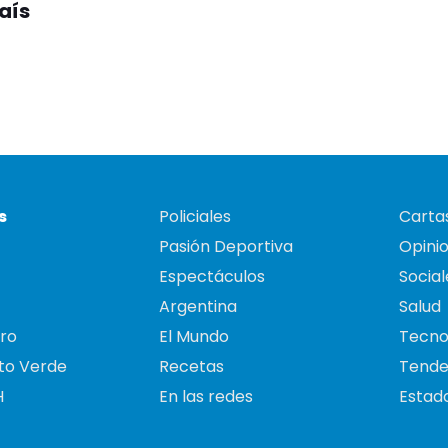
país
s
Policiales
Cartas
Pasión Deportiva
Opini
Espectáculos
Social
Argentina
Salud
ro
El Mundo
Tecno
to Verde
Recetas
Tende
H
En las redes
Estado