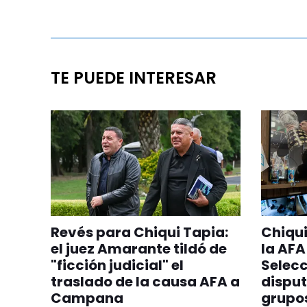
TE PUEDE INTERESAR
Revés para Chiqui Tapia:
Chiqui
el juez Amarante tildó de
la AFA
"ficción judicial" el
Selecc
traslado de la causa AFA a
disput
Campana
grupos