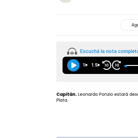
Agr
Escuchá la nota complet
1
1.5
10
10
Capitán.
Leonardo Ponzio estará des
Plata.