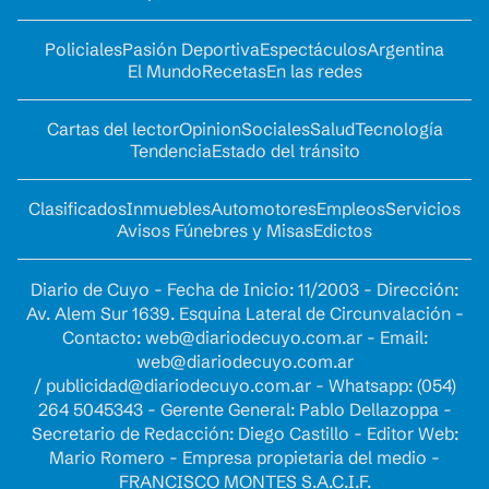
Policiales
Pasión Deportiva
Espectáculos
Argentina
El Mundo
Recetas
En las redes
Cartas del lector
Opinion
Sociales
Salud
Tecnología
Tendencia
Estado del tránsito
Clasificados
Inmuebles
Automotores
Empleos
Servicios
Avisos Fúnebres y Misas
Edictos
Diario de Cuyo - Fecha de Inicio: 11/2003 - Dirección:
Av. Alem Sur 1639. Esquina Lateral de Circunvalación -
Contacto:
web@diariodecuyo.com.ar
- Email:
web@diariodecuyo.com.ar
/
publicidad@diariodecuyo.com.ar
-
Whatsapp: (054)
264 5045343 - Gerente General: Pablo Dellazoppa -
Secretario de Redacción: Diego Castillo - Editor Web:
Mario Romero - Empresa propietaria del medio -
FRANCISCO MONTES S.A.C.I.F.