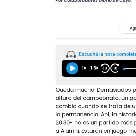
Por
Colaboradores Diario de Cuyo
Agr
Escuchá la nota complet
1
1.5
10
10
Queda mucho. Demasiados pun
altura del campeonato, un par
cambia cuando se trata de u
la permanencia. Ahí, la histor
20.30- no es un partido más
a Alumni. Estarán en juego m