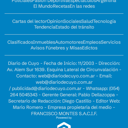
Policiales
Pasión Deportiva
Espectáculos
Argentina
El Mundo
Recetas
En las redes
Cartas del lector
Opinion
Sociales
Salud
Tecnología
Tendencia
Estado del tránsito
Clasificados
Inmuebles
Automotores
Empleos
Servicios
Avisos Fúnebres y Misas
Edictos
Diario de Cuyo - Fecha de Inicio: 11/2003 - Dirección:
Av. Alem Sur 1639. Esquina Lateral de Circunvalación -
Contacto:
web@diariodecuyo.com.ar
- Email:
web@diariodecuyo.com.ar
/
publicidad@diariodecuyo.com.ar
-
Whatsapp: (054)
264 5045343 - Gerente General: Pablo Dellazoppa -
Secretario de Redacción: Diego Castillo - Editor Web:
Mario Romero - Empresa propietaria del medio -
FRANCISCO MONTES S.A.C.I.F.