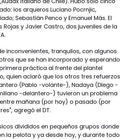
udax Italiano de Chile). Hubo sólo cinco
do: los arqueros Luciano Pocrnjic,
iado; Sebastián Penco y Emanuel Más. El
 Rojas y Javier Castro, dos juveniles de la
A.
e inconvenientes, tranquilos, con algunos
otros que se han incorporado y esperando
 primera práctica al frente del plantel
o, quien aclaró que los otros tres refuerzos
antero (Pablo -volante-), Nadaya (Diego -
imiliano -delantero-) tuvieron un problema
 entre mañana (por hoy) o pasado (por
es", agregó el DT.
 físicos divididos en pequeños grupos donde
n la pelota y ya desde hoy, y durante todo