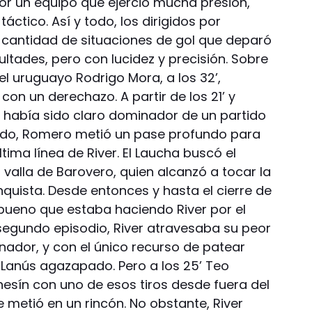
por un equipo que ejerció mucha presión,
áctico. Así y todo, los dirigidos por
 cantidad de situaciones de gol que deparó
icultades, pero con lucidez y precisión. Sobre
el uruguayo Rodrigo Mora, a los 32’,
on un derechazo. A partir de los 21’ y
r había sido claro dominador de un partido
ápido, Romero metió un pase profundo para
ltima línea de River. El Laucha buscó el
a valla de Barovero, quien alcanzó a tocar la
onquista. Desde entonces y hasta el cierre de
 bueno que estaba haciendo River por el
 segundo episodio, River atravesaba su peor
nador, y con el único recurso de patear
 Lanús agazapado. Pero a los 25’ Teo
esín con uno de esos tiros desde fuera del
e metió en un rincón. No obstante, River