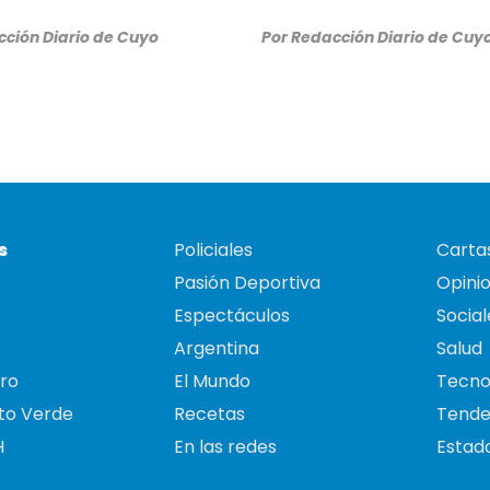
ción Diario de Cuyo
Por
Redacción Diario de Cuy
s
Policiales
Cartas
Pasión Deportiva
Opini
Espectáculos
Social
Argentina
Salud
ro
El Mundo
Tecno
to Verde
Recetas
Tende
H
En las redes
Estado