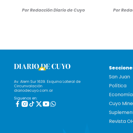
Por
Redacción Diario de Cuyo
Por
Redac
Seccione
San Juan
Av. Alem Sur 1639. Esquina Lateral de
Política
Circunvalación
diariodecuyo.com.ar
Economía
Siguenos en:
Cuyo Mine
Suplemen
Revista O