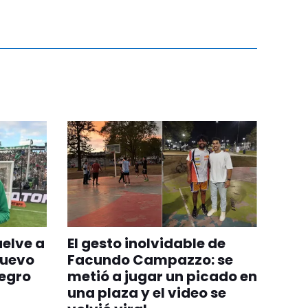
uelve a
El gesto inolvidable de
nuevo
Facundo Campazzo: se
egro
metió a jugar un picado en
una plaza y el video se