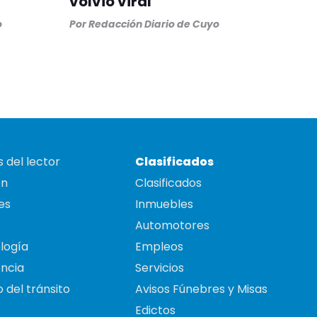
volvió viral
o
Por
Redacción Diario de Cuyo
 del lector
Clasificados
on
Clasificados
es
Inmuebles
Automotores
logía
Empleos
ncia
Servicios
 del tránsito
Avisos Fúnebres y Misas
Edictos