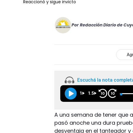
Reaccionó y sigue invicto
Por
Redacción Diario de Cuy
Agr
Escuchá la nota complet
1
1.5
10
10
A una semana de tener que afro
pasó anoche una dura prueba
desventaja en el tanteador y c