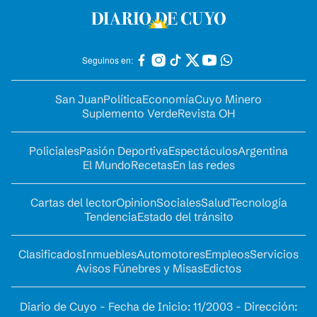
Seguinos en:
San Juan
Política
Economía
Cuyo Minero
Suplemento Verde
Revista OH
Policiales
Pasión Deportiva
Espectáculos
Argentina
El Mundo
Recetas
En las redes
Cartas del lector
Opinion
Sociales
Salud
Tecnología
Tendencia
Estado del tránsito
Clasificados
Inmuebles
Automotores
Empleos
Servicios
Avisos Fúnebres y Misas
Edictos
Diario de Cuyo - Fecha de Inicio: 11/2003 - Dirección: