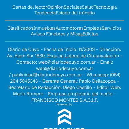
Cartas del lector
Opinion
Sociales
Salud
Tecnología
Tendencia
Estado del tránsito
Clasificados
Inmuebles
Automotores
Empleos
Servicios
Avisos Fúnebres y Misas
Edictos
Diario de Cuyo - Fecha de Inicio: 11/2003 - Dirección:
Av. Alem Sur 1639. Esquina Lateral de Circunvalación -
Contacto:
web@diariodecuyo.com.ar
- Email:
web@diariodecuyo.com.ar
/
publicidad@diariodecuyo.com.ar
-
Whatsapp: (054)
264 5045343 - Gerente General: Pablo Dellazoppa -
Secretario de Redacción: Diego Castillo - Editor Web:
Mario Romero - Empresa propietaria del medio -
FRANCISCO MONTES S.A.C.I.F.