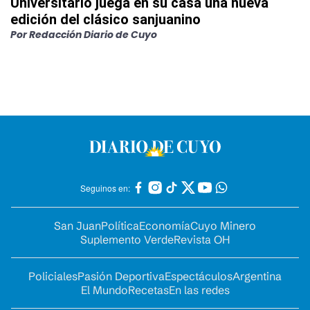
Universitario juega en su casa una nueva
edición del clásico sanjuanino
Por
Redacción Diario de Cuyo
Seguinos en:
San Juan
Política
Economía
Cuyo Minero
Suplemento Verde
Revista OH
Policiales
Pasión Deportiva
Espectáculos
Argentina
El Mundo
Recetas
En las redes