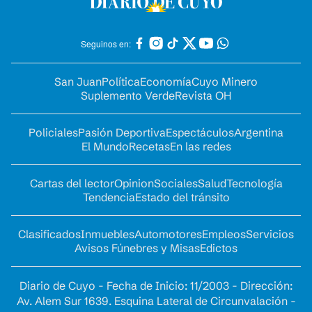
Seguinos en:
San Juan
Política
Economía
Cuyo Minero
Suplemento Verde
Revista OH
Policiales
Pasión Deportiva
Espectáculos
Argentina
El Mundo
Recetas
En las redes
Cartas del lector
Opinion
Sociales
Salud
Tecnología
Tendencia
Estado del tránsito
Clasificados
Inmuebles
Automotores
Empleos
Servicios
Avisos Fúnebres y Misas
Edictos
Diario de Cuyo - Fecha de Inicio: 11/2003 - Dirección:
Av. Alem Sur 1639. Esquina Lateral de Circunvalación -