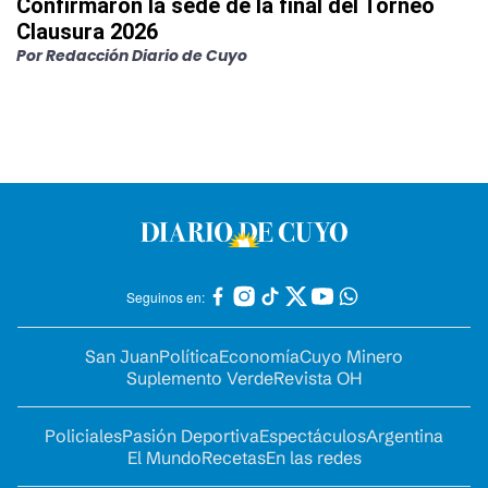
Confirmaron la sede de la final del Torneo
Clausura 2026
Por
Redacción Diario de Cuyo
Seguinos en:
San Juan
Política
Economía
Cuyo Minero
Suplemento Verde
Revista OH
Policiales
Pasión Deportiva
Espectáculos
Argentina
El Mundo
Recetas
En las redes