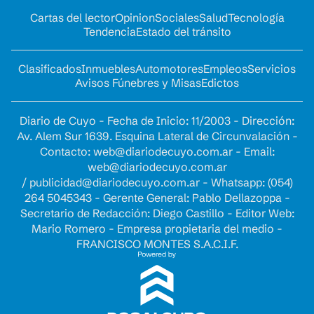
Cartas del lector
Opinion
Sociales
Salud
Tecnología
Tendencia
Estado del tránsito
Clasificados
Inmuebles
Automotores
Empleos
Servicios
Avisos Fúnebres y Misas
Edictos
Diario de Cuyo - Fecha de Inicio: 11/2003 - Dirección:
Av. Alem Sur 1639. Esquina Lateral de Circunvalación -
Contacto:
web@diariodecuyo.com.ar
- Email:
web@diariodecuyo.com.ar
/
publicidad@diariodecuyo.com.ar
-
Whatsapp: (054)
264 5045343 - Gerente General: Pablo Dellazoppa -
Secretario de Redacción: Diego Castillo - Editor Web:
Mario Romero - Empresa propietaria del medio -
FRANCISCO MONTES S.A.C.I.F.