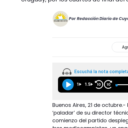
Por
Redacción Diario de Cuy
Agr
Escuchá la nota complet
1
1.5
10
10
Buenos Aires, 21 de octubre.-
‘paladar’ de su director téc
comienzo del partido desplega