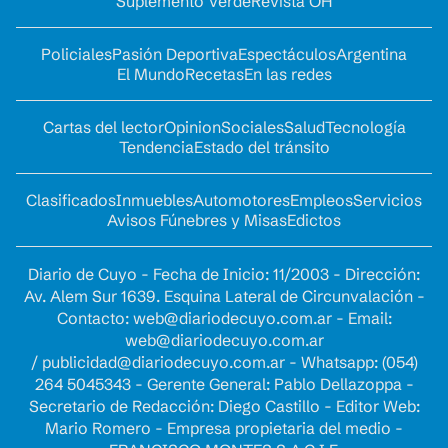
Suplemento Verde
Revista OH
Policiales
Pasión Deportiva
Espectáculos
Argentina
El Mundo
Recetas
En las redes
Cartas del lector
Opinion
Sociales
Salud
Tecnología
Tendencia
Estado del tránsito
Clasificados
Inmuebles
Automotores
Empleos
Servicios
Avisos Fúnebres y Misas
Edictos
Diario de Cuyo - Fecha de Inicio: 11/2003 - Dirección:
Av. Alem Sur 1639. Esquina Lateral de Circunvalación -
Contacto:
web@diariodecuyo.com.ar
- Email:
web@diariodecuyo.com.ar
/
publicidad@diariodecuyo.com.ar
-
Whatsapp: (054)
264 5045343 - Gerente General: Pablo Dellazoppa -
Secretario de Redacción: Diego Castillo - Editor Web:
Mario Romero - Empresa propietaria del medio -