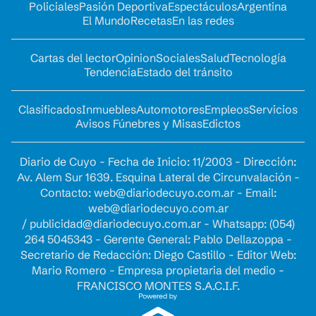
Policiales
Pasión Deportiva
Espectáculos
Argentina
El Mundo
Recetas
En las redes
Cartas del lector
Opinion
Sociales
Salud
Tecnología
Tendencia
Estado del tránsito
Clasificados
Inmuebles
Automotores
Empleos
Servicios
Avisos Fúnebres y Misas
Edictos
Diario de Cuyo - Fecha de Inicio: 11/2003 - Dirección:
Av. Alem Sur 1639. Esquina Lateral de Circunvalación -
Contacto:
web@diariodecuyo.com.ar
- Email:
web@diariodecuyo.com.ar
/
publicidad@diariodecuyo.com.ar
-
Whatsapp: (054)
264 5045343 - Gerente General: Pablo Dellazoppa -
Secretario de Redacción: Diego Castillo - Editor Web:
Mario Romero - Empresa propietaria del medio -
FRANCISCO MONTES S.A.C.I.F.