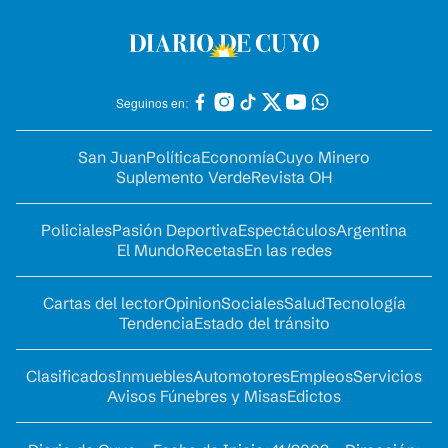
Seguinos en:
San Juan
Política
Economía
Cuyo Minero
Suplemento Verde
Revista OH
Policiales
Pasión Deportiva
Espectáculos
Argentina
El Mundo
Recetas
En las redes
Cartas del lector
Opinion
Sociales
Salud
Tecnología
Tendencia
Estado del tránsito
Clasificados
Inmuebles
Automotores
Empleos
Servicios
Avisos Fúnebres y Misas
Edictos