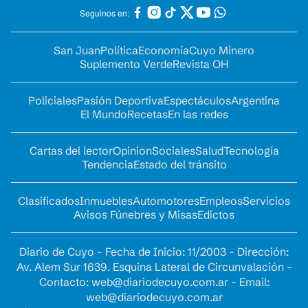
Seguinos en:
San Juan
Política
Economía
Cuyo Minero
Suplemento Verde
Revista OH
Policiales
Pasión Deportiva
Espectáculos
Argentina
El Mundo
Recetas
En las redes
Cartas del lector
Opinion
Sociales
Salud
Tecnología
Tendencia
Estado del tránsito
Clasificados
Inmuebles
Automotores
Empleos
Servicios
Avisos Fúnebres y Misas
Edictos
Diario de Cuyo - Fecha de Inicio: 11/2003 - Dirección:
Av. Alem Sur 1639. Esquina Lateral de Circunvalación -
Contacto:
web@diariodecuyo.com.ar
- Email:
web@diariodecuyo.com.ar