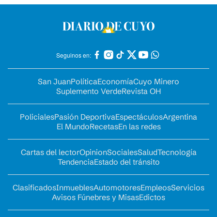
Seguinos en:
San Juan
Política
Economía
Cuyo Minero
Suplemento Verde
Revista OH
Policiales
Pasión Deportiva
Espectáculos
Argentina
El Mundo
Recetas
En las redes
Cartas del lector
Opinion
Sociales
Salud
Tecnología
Tendencia
Estado del tránsito
Clasificados
Inmuebles
Automotores
Empleos
Servicios
Avisos Fúnebres y Misas
Edictos