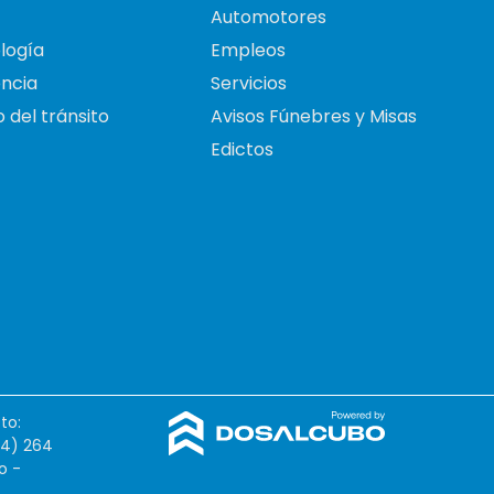
Automotores
logía
Empleos
ncia
Servicios
 del tránsito
Avisos Fúnebres y Misas
Edictos
to:
54) 264
o -