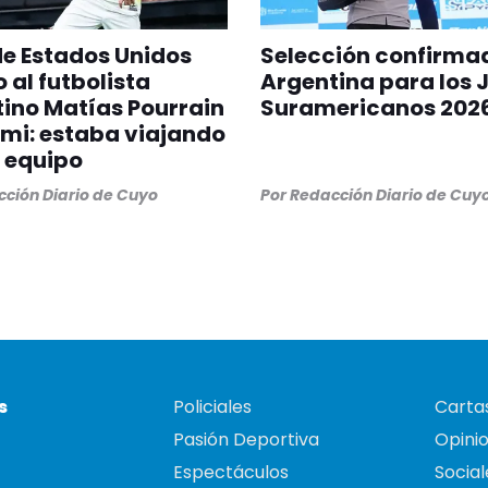
 de Estados Unidos
Selección confirma
 al futbolista
Argentina para los 
ino Matías Pourrain
Suramericanos 202
mi: estaba viajando
 equipo
ción Diario de Cuyo
Por
Redacción Diario de Cuy
s
Policiales
Cartas
Pasión Deportiva
Opini
Espectáculos
Social