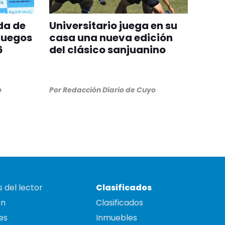
da de
Universitario juega en su
Juegos
casa una nueva edición
6
del clásico sanjuanino
o
Por
Redacción Diario de Cuyo
 del lector
Clasificados
on
Clasificados
es
Inmuebles