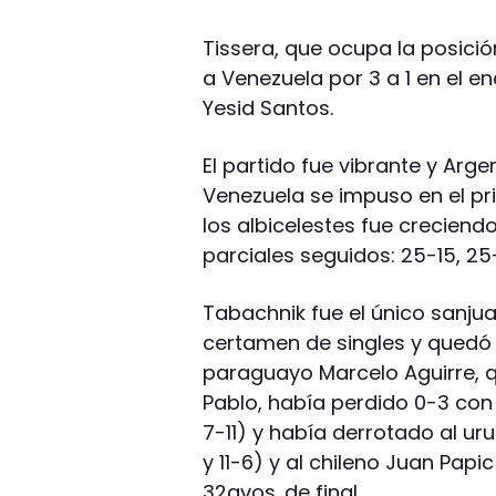
Tissera, que ocupa la posició
a Venezuela por 3 a 1 en el e
Yesid Santos.
El partido fue vibrante y Ar
Venezuela se impuso en el pr
los albicelestes fue creciend
parciales seguidos: 25-15, 25-
Tabachnik fue el único sanjua
certamen de singles y quedó e
paraguayo Marcelo Aguirre, que 
Pablo, había perdido 0-3 con 
7-11) y había derrotado al urug
y 11-6) y al chileno Juan Papic 
32avos. de final.