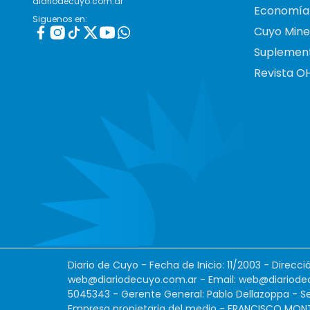
diariodecuyo.com.ar
Economía
Siguenos en:
Cuyo Mine
Suplemen
Revista O
Diario de Cuyo - Fecha de Inicio: 11/2003 - Direcc
web@diariodecuyo.com.ar
- Email:
web@diariode
5045343 - Gerente General: Pablo Dellazoppa - Se
Empresa propietaria del medio - FRANCISCO MONTES