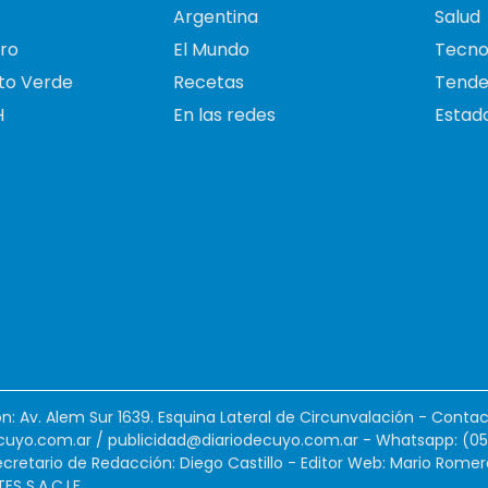
Argentina
Salud
ro
El Mundo
Tecno
to Verde
Recetas
Tende
H
En las redes
Estado
ión: Av. Alem Sur 1639. Esquina Lateral de Circunvalación - Contac
cuyo.com.ar
/
publicidad@diariodecuyo.com.ar
-
Whatsapp: (0
cretario de Redacción: Diego Castillo - Editor Web: Mario Romer
 S.A.C.I.F.