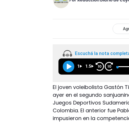
Por
Redacción Diario de Cuy
Agr
Escuchá la nota complet
1
1.5
10
10
El joven voleibolista Gastón 
ayer en el segundo sanjuanin
Juegos Deportivos Sudamerica
Colombia. El anterior fue Pabl
impusieron en la competencia