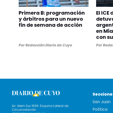
Primera B: programación
El ICE
y árbitros para un nuevo
detuvo
fin de semana de acción
argent
en Mia
con su
Por
Redacción Diario de Cuyo
Por
Redac
Seccione
San Juan
Av. Alem Sur 1639. Esquina Lateral de
Política
Circunvalación