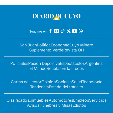
Seguinos en:
San Juan
Política
Economía
Cuyo Minero
Suplemento Verde
Revista OH
Policiales
Pasión Deportiva
Espectáculos
Argentina
El Mundo
Recetas
En las redes
Cartas del lector
Opinion
Sociales
Salud
Tecnología
Tendencia
Estado del tránsito
Clasificados
Inmuebles
Automotores
Empleos
Servicios
Avisos Fúnebres y Misas
Edictos