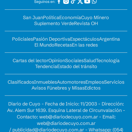
Seguinos en:
San Juan
Política
Economía
Cuyo Minero
Suplemento Verde
Revista OH
Policiales
Pasión Deportiva
Espectáculos
Argentina
El Mundo
Recetas
En las redes
Cartas del lector
Opinion
Sociales
Salud
Tecnología
Tendencia
Estado del tránsito
Clasificados
Inmuebles
Automotores
Empleos
Servicios
Avisos Fúnebres y Misas
Edictos
Diario de Cuyo - Fecha de Inicio: 11/2003 - Dirección:
Av. Alem Sur 1639. Esquina Lateral de Circunvalación -
Contacto:
web@diariodecuyo.com.ar
- Email:
web@diariodecuyo.com.ar
/
publicidad@diariodecuyo.com.ar
-
Whatsapp: (054)