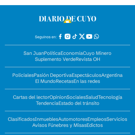
Seguinos en:
San Juan
Política
Economía
Cuyo Minero
Suplemento Verde
Revista OH
Policiales
Pasión Deportiva
Espectáculos
Argentina
El Mundo
Recetas
En las redes
Cartas del lector
Opinion
Sociales
Salud
Tecnología
Tendencia
Estado del tránsito
Clasificados
Inmuebles
Automotores
Empleos
Servicios
Avisos Fúnebres y Misas
Edictos