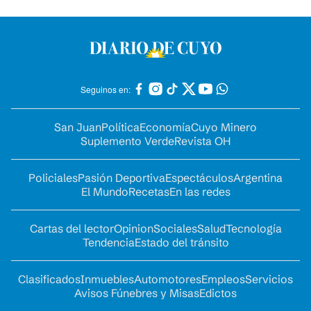
Seguinos en:
San Juan
Política
Economía
Cuyo Minero
Suplemento Verde
Revista OH
Policiales
Pasión Deportiva
Espectáculos
Argentina
El Mundo
Recetas
En las redes
Cartas del lector
Opinion
Sociales
Salud
Tecnología
Tendencia
Estado del tránsito
Clasificados
Inmuebles
Automotores
Empleos
Servicios
Avisos Fúnebres y Misas
Edictos