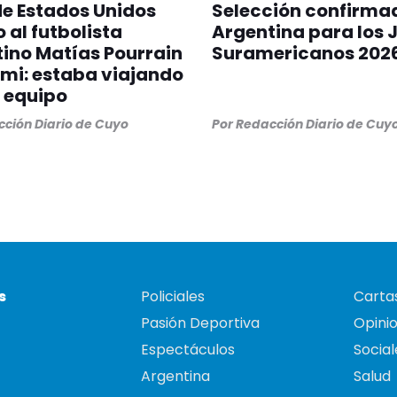
 de Estados Unidos
Selección confirma
 al futbolista
Argentina para los 
ino Matías Pourrain
Suramericanos 202
mi: estaba viajando
 equipo
ción Diario de Cuyo
Por
Redacción Diario de Cuy
s
Policiales
Cartas
Pasión Deportiva
Opini
Espectáculos
Social
Argentina
Salud