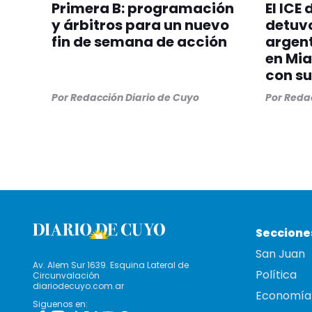
Primera B: programación
El ICE
y árbitros para un nuevo
detuvo
fin de semana de acción
argent
en Mia
con su
Por
Redacción Diario de Cuyo
Por
Redac
Seccione
San Juan
Av. Alem Sur 1639. Esquina Lateral de
Política
Circunvalación
diariodecuyo.com.ar
Economía
Siguenos en: