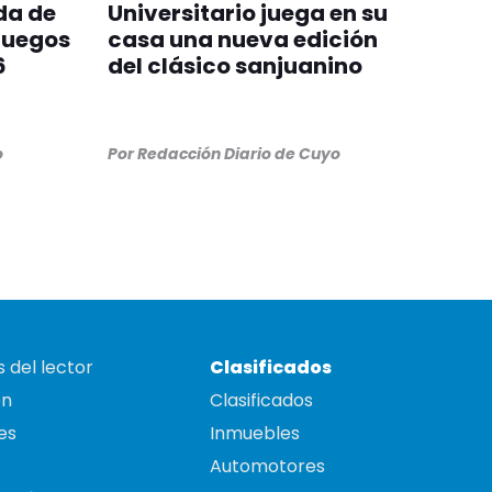
da de
Universitario juega en su
Juegos
casa una nueva edición
6
del clásico sanjuanino
o
Por
Redacción Diario de Cuyo
 del lector
Clasificados
on
Clasificados
es
Inmuebles
Automotores