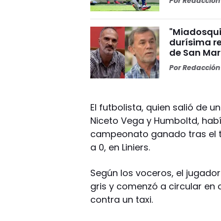
Por
Redacción 
"Miadosqui
durísima r
de San Mar
Por
Redacción 
El futbolista, quien salió de 
Niceto Vega y Humboltd, había
campeonato ganado tras el tr
a 0, en Liniers.
Según los voceros, el jugado
gris y comenzó a circular e
contra un taxi.