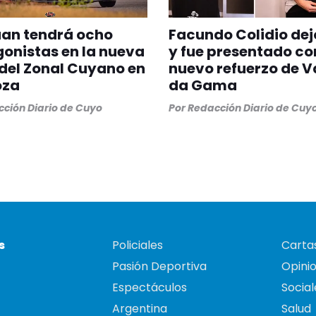
uan tendrá ocho
Facundo Colidio dej
onistas en la nueva
y fue presentado c
del Zonal Cuyano en
nuevo refuerzo de 
oza
da Gama
ción Diario de Cuyo
Por
Redacción Diario de Cuy
s
Policiales
Cartas
Pasión Deportiva
Opini
Espectáculos
Social
Argentina
Salud