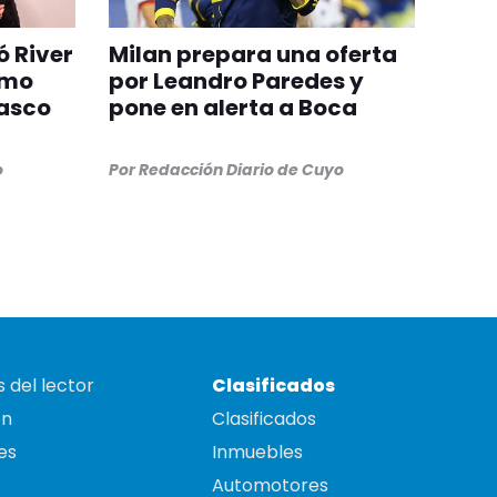
ó River
Milan prepara una oferta
omo
por Leandro Paredes y
Vasco
pone en alerta a Boca
o
Por
Redacción Diario de Cuyo
 del lector
Clasificados
on
Clasificados
es
Inmuebles
Automotores