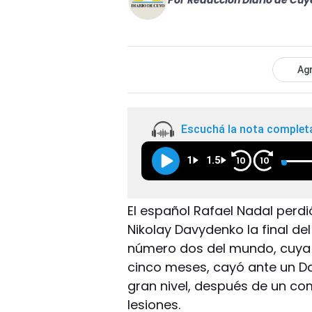
Por
Redacción Diario de Cuy
Agr
Escuchá la nota complet
1
1.5
10
10
El español Rafael Nadal perdi
Nikolay Davydenko la final del
número dos del mundo, cuya ú
cinco meses, cayó ante un D
gran nivel, después de un c
lesiones.