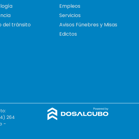
logía
Empleos
ncia
Servicios
 del tránsito
Avisos Fúnebres y Misas
Edictos
to:
54) 264
o -