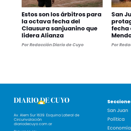
Estos son los árbitros para
San J
la octava fecha del
protag
Clausura sanjuanino que
fecha 
lidera Alianza
Mend
Por
Redacción Diario de Cuyo
Por
Redac
Seccione
San Juan
Av. Alem Sur 1639. Esquina Lateral de
Política
Circunvalación
diariodecuyo.com.ar
Economía