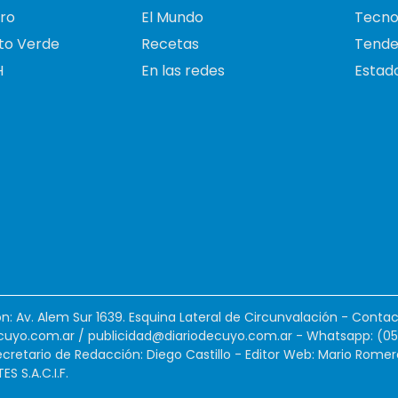
ro
El Mundo
Tecno
to Verde
Recetas
Tende
H
En las redes
Estado
ión: Av. Alem Sur 1639. Esquina Lateral de Circunvalación - Contac
cuyo.com.ar
/
publicidad@diariodecuyo.com.ar
-
Whatsapp: (0
cretario de Redacción: Diego Castillo - Editor Web: Mario Romer
 S.A.C.I.F.