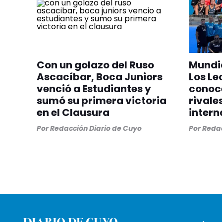
Con un golazo del Ruso
Mundia
Ascacíbar, Boca Juniors
Los Le
venció a Estudiantes y
conoc
sumó su primera victoria
rivale
en el Clausura
intern
Por
Redacción Diario de Cuyo
Por
Redac