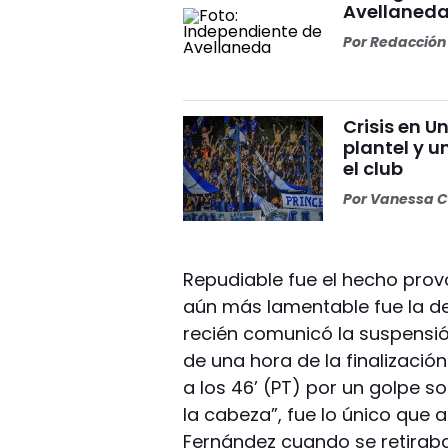
Avellaneda
Por
Redacción 
Crisis en U
plantel y u
el club
Por
Vanessa C
Repudiable fue el hecho prov
aún más lamentable fue la de
recién comunicó la suspensi
de una hora de la finalizació
a los 46’ (PT) por un golpe s
la cabeza”, fue lo único que 
Fernández cuando se retiraba 