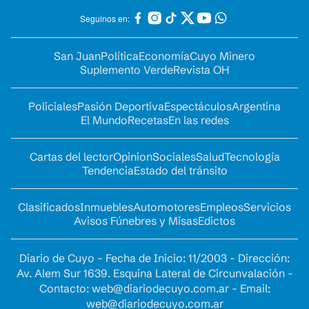
Seguinos en:
San Juan
Política
Economía
Cuyo Minero
Suplemento Verde
Revista OH
Policiales
Pasión Deportiva
Espectáculos
Argentina
El Mundo
Recetas
En las redes
Cartas del lector
Opinion
Sociales
Salud
Tecnología
Tendencia
Estado del tránsito
Clasificados
Inmuebles
Automotores
Empleos
Servicios
Avisos Fúnebres y Misas
Edictos
Diario de Cuyo - Fecha de Inicio: 11/2003 - Dirección:
Av. Alem Sur 1639. Esquina Lateral de Circunvalación -
Contacto:
web@diariodecuyo.com.ar
- Email:
web@diariodecuyo.com.ar