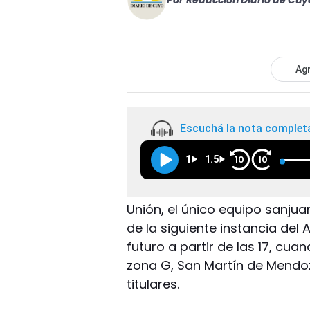
Por
Redacción Diario de Cuy
Agr
Escuchá la nota complet
1
1.5
10
10
Unión, el único equipo sanjua
de la siguiente instancia del 
futuro a partir de las 17, cua
zona G, San Martín de Mendoz
titulares.