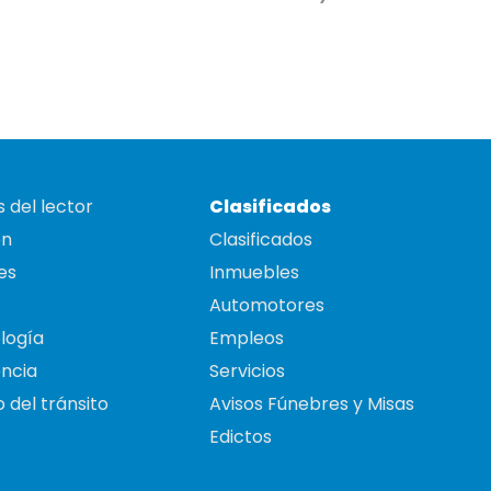
 del lector
Clasificados
on
Clasificados
es
Inmuebles
Automotores
logía
Empleos
ncia
Servicios
 del tránsito
Avisos Fúnebres y Misas
Edictos