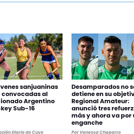
óvenes sanjuaninas
Desamparados no s
n convocadas al
detiene en su objeti
cionado Argentino
Regional Amateur:
ckey Sub-16
anunció tres refuer
más y ahora va por 
enganche
ción Diario de Cuyo
Por
Vanessa Chaparro