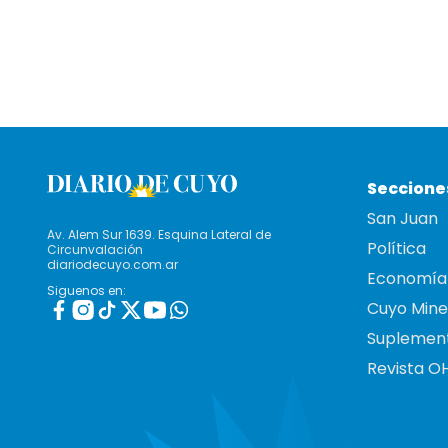
Seccione
San Juan
Av. Alem Sur 1639. Esquina Lateral de
Política
Circunvalación
diariodecuyo.com.ar
Economía
Siguenos en:
Cuyo Mine
Suplemen
Revista O