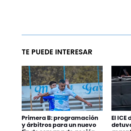
TE PUEDE INTERESAR
Primera B: programación
El ICE
y árbitros para un nuevo
detuvo