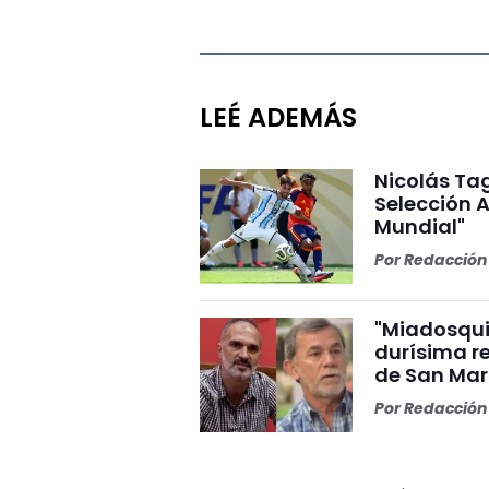
LEÉ ADEMÁS
Nicolás Tag
Selección A
Mundial"
Por
Redacción 
"Miadosqui
durísima r
de San Mar
Por
Redacción 